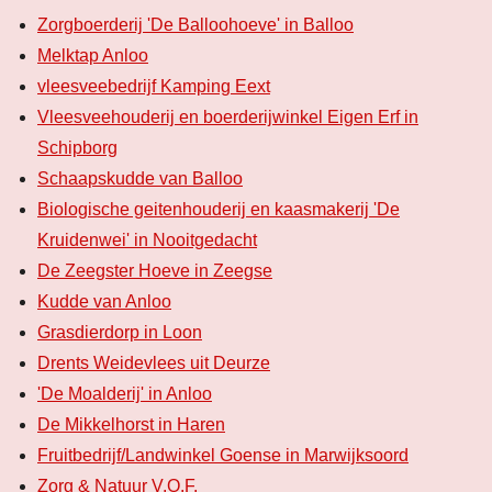
Zorgboerderij 'De Balloohoeve' in Balloo
Melktap Anloo
vleesveebedrijf Kamping Eext
Vleesveehouderij en boerderijwinkel Eigen Erf in
Schipborg
Schaapskudde van Balloo
Biologische geitenhouderij en kaasmakerij 'De
Kruidenwei' in Nooitgedacht
De Zeegster Hoeve in Zeegse
Kudde van Anloo
Grasdierdorp in Loon
Drents Weidevlees uit Deurze
'De Moalderij' in Anloo
De Mikkelhorst in Haren
Fruitbedrijf/Landwinkel Goense in Marwijksoord
Zorg & Natuur V.O.F.