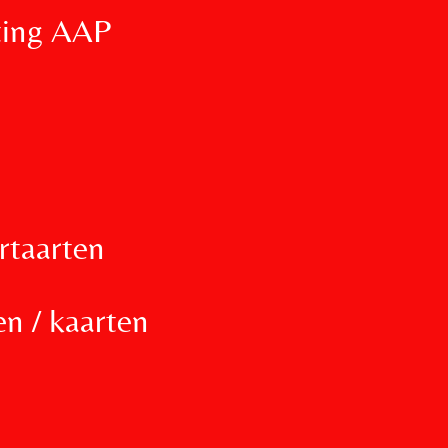
hting AAP
rtaarten
en / kaarten