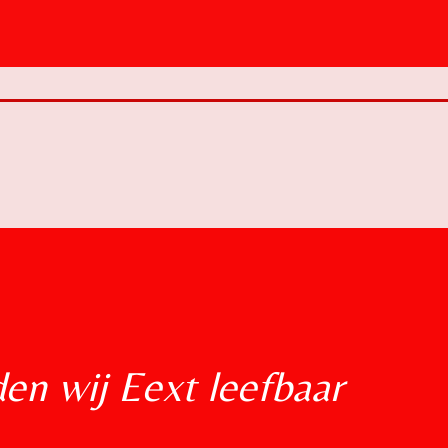
n wij Eext leefbaar