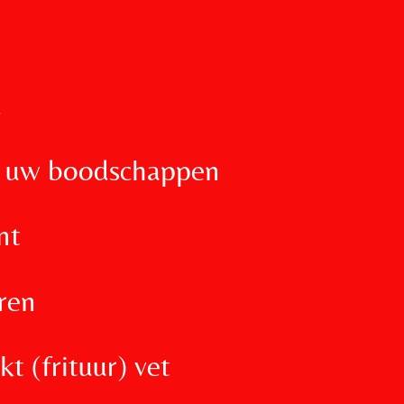
d
n uw boodschappen
nt
ren
t (frituur) vet