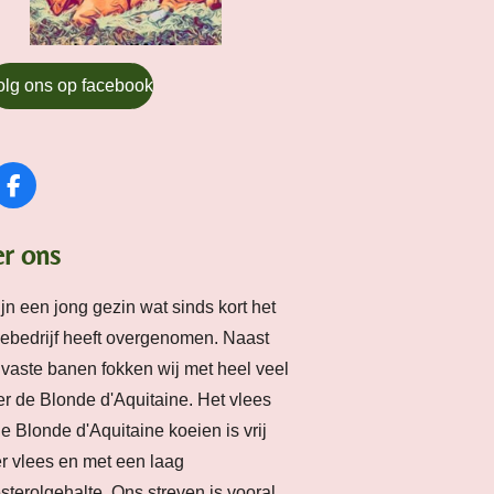
olg ons op facebook
F
a
c
r ons
e
b
o
ijn een jong gezin wat sinds kort het
o
iebedrijf heeft overgenomen.
Naast
k
vaste banen fokken wij met heel veel
er de Blonde d'Aquitaine. Het vlees
e Blonde d'Aquitaine koeien is vrij
 vlees en met een laag
sterolgehalte. Ons streven is vooral