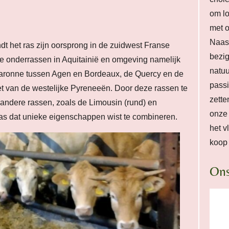
om l
met o
Naast
t het ras zijn oorsprong in de zuidwest Franse
bezig
rie onderrassen in Aquitainië en omgeving namelijk
natuu
Garonne tussen Agen en Bordeaux, de Quercy en de
passi
 van de westelijke Pyreneeën. Door deze rassen te
zette
andere rassen, zoals de Limousin (rund) en
onze 
ras dat unieke eigenschappen wist te combineren.
het v
koop 
Ons