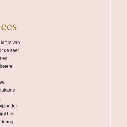
lees
is fijn van
or de zeer
t en
 betere
eel
quitaine
.
bijzonder
jgt het
dering.