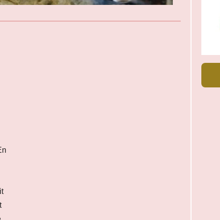
En
t
t
e