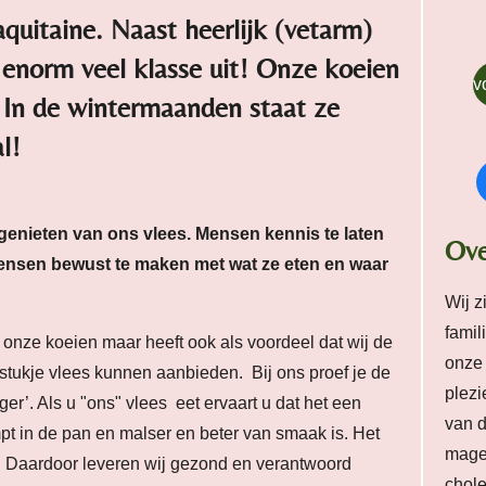
quitaine. Naast heerlijk (vetarm)
 enorm veel klasse uit! Onze koeien
v
. In de wintermaanden staat ze
l!
 genieten van ons vlees. Mensen kennis te laten
Ove
ensen bewust te maken met wat ze eten en waar
Wij z
famil
 onze koeien maar heeft ook als voordeel dat wij de
onze 
ukje vlees kunnen aanbieden. Bij ons proef je de
plezi
r’. Als u "ons" vlees eet ervaart u dat het een
van d
mpt in de pan en malser en beter van smaak is.
Het
mager
p. Daardoor leveren wij gezond en verantwoord
chole