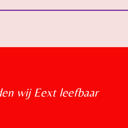
n wij Eext leefbaar