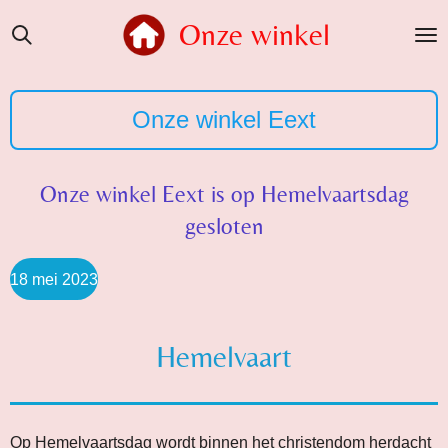
Ga
Onze winkel
direct
naar
de
Onze winkel Eext
hoofdinhoud
Onze winkel Eext is op Hemelvaartsdag
gesloten
18 mei 2023
Hemelvaart
Op Hemelvaartsdag wordt binnen het christendom
herdacht